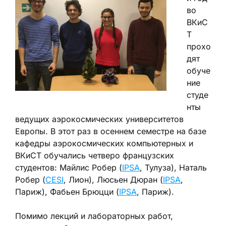
во
ВКиС
Т
прохо
дят
обуче
ние
студе
нты
ведущих аэрокосмических университетов
Европы. В этот раз в осеннем семестре на базе
кафедры аэрокосмических компьютерных и
ВКиСТ обучались четверо французских
студентов: Майлис Робер (
IPSA
, Тулуза), Наталь
Робер (
CESI
, Лион), Люсьен Дюран (
IPSA
,
Париж), Фабьен Брюцци (
IPSA
, Париж).
Помимо лекций и лабораторных работ,