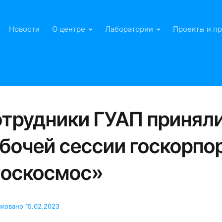
Новости
О центре
Лаборатории
Проекты и п
трудники ГУАП приняли
бочей сессии госкорпо
Роскосмос»
иковано
15.02.2023