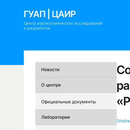
ГУАП | ЦАИР
Центр аэрокосмических исследований
и разработок
Со
Новости
ра
О центре
«
Официальные документы
Лаборатории
Опубл