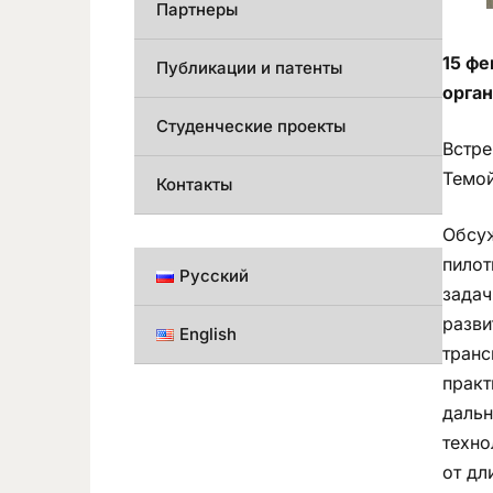
Партнеры
15 фе
Публикации и патенты
орга
Студенческие проекты
Встре
Темой
Контакты
Обсуж
пилот
Русский
задач
разви
English
транс
практ
дальн
техно
от дл