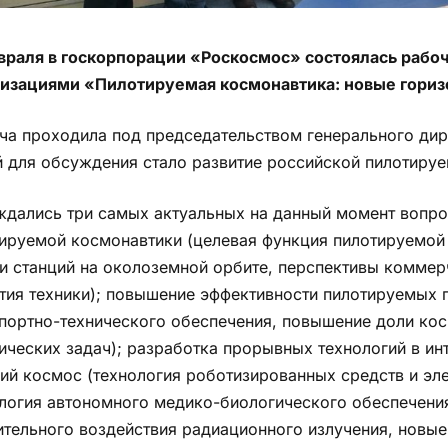
враля в госкорпорации «Роскосмос» состоялась рабо
низациями «Пилотируемая космонавтика: новые гори
ча проходила под председательством генерального ди
 для обсуждения стало развитие российской пилотиру
дались три самых актуальных на данный момент вопрос
ируемой космонавтики (целевая функция пилотируемой 
и станций на околоземной орбите, перспективы коммер
тия техники); повышение эффективности пилотируемых 
портно-технического обеспечения, повышение доли ко
ических задач); разработка прорывных технологий в ин
ий космос (технология роботизированных средств и эле
логия автономного медико-биологического обеспечения
ительного воздействия радиационного излучения, новы