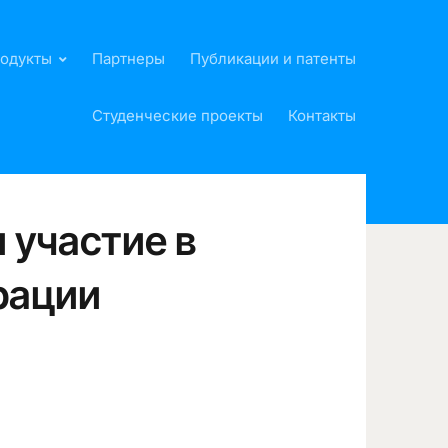
родукты
Партнеры
Публикации и патенты
Студенческие проекты
Контакты
 участие в
рации