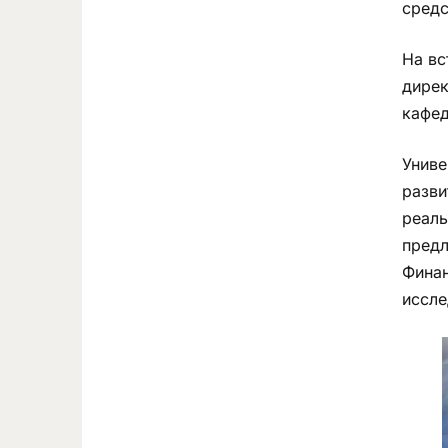
средс
На вс
дирек
кафед
Униве
разви
реаль
предл
Финан
иссле