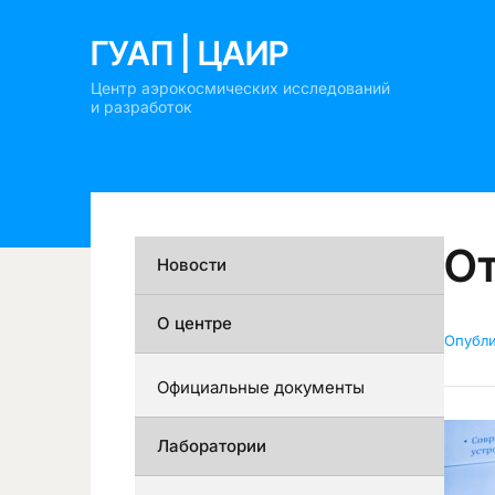
ГУАП | ЦАИР
Центр аэрокосмических исследований
и разработок
От
Новости
О центре
Опубл
Официальные документы
Лаборатории