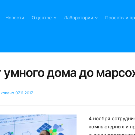
Новости
О центре
Лаборатории
Проекты и п
 умного дома до марсо
иковано
07.11.2017
4 ноября сотрудни
компьютерных и пр
высокопроизводит