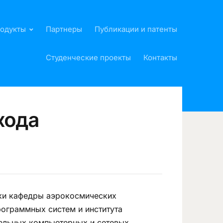
родукты
Партнеры
Публикации и патенты
Студенческие проекты
Контакты
хода
ки кафедры аэрокосмических
ограммных систем и института
ельных компьютерных и сетевых