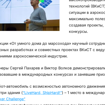
технологий (ВКиСТ
ситуации в аэрокос
максимально полез
создавая проекты,
конкурсы.
кции «От умного дома до марсохода» научный сотрудн
зных разработках и совместных проектах ВКиСТ с ве
ниями аэрокосмической индустрии.
еры Сергей Пахарев и Виктор Волков демонстрировали
вовавшие в международных конкурсах и занявшие приз
бот-автомобиль с возможностью автономного движения
три здания (
“LiveHard, ShipHard!”
) – 1 место в междун
er Challenge”