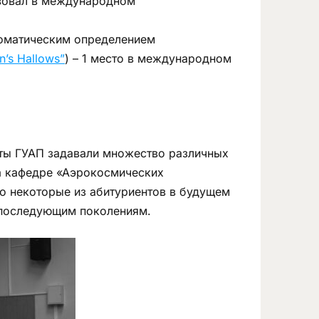
твовал в международном
томатическим определением
on’s Hallows”
) – 1 место в международном
нты ГУАП задавали множество различных
на кафедре «Аэрокосмических
о некоторые из абитуриентов в будущем
П последующим поколениям.