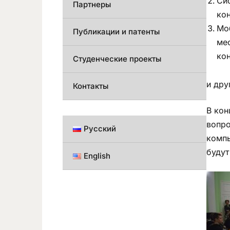
Си
Партнеры
ко
Мо
Публикации и патенты
ме
ко
Студенческие проекты
и дру
Контакты
В кон
вопро
Русский
компь
будут
English