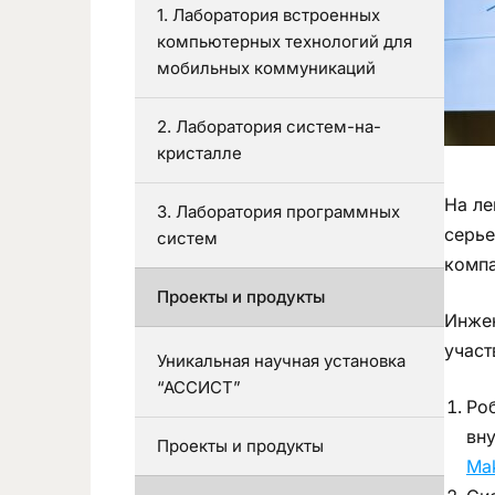
1. Лаборатория встроенных
компьютерных технологий для
мобильных коммуникаций
2. Лаборатория систем-на-
кристалле
На ле
3. Лаборатория программных
серье
систем
компа
Проекты и продукты
Инжен
участ
Уникальная научная установка
“АССИСТ”
Ро
вну
Проекты и продукты
Mak