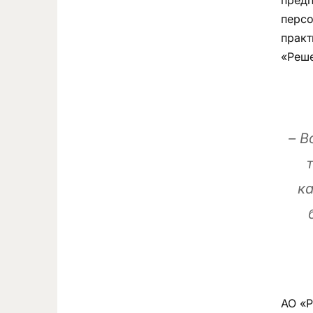
персо
практ
«Реше
– В
ка
АО «Р