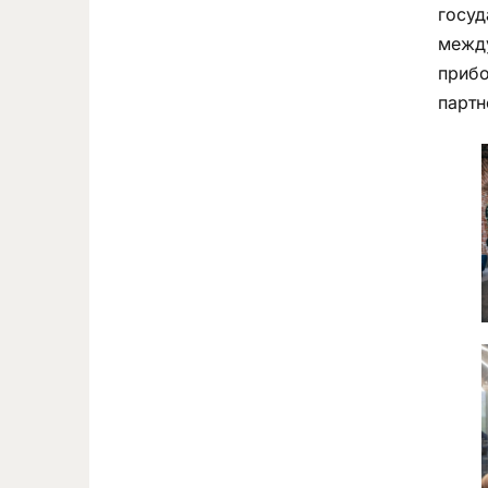
госуд
между
прибо
партн