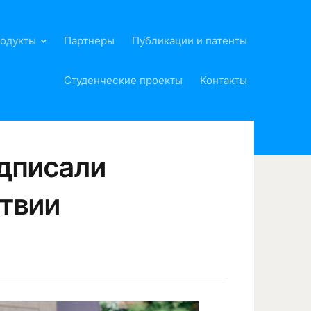
родукты
Партнеры
Публикации и патенты
Студенческие проекты
Контакты
одписали
ствии