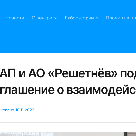
Новости
О центре
Лаборатории
Проекты и п
АП и АО «Решетнёв» п
глашение о взаимодей
иковано
10.11.2023