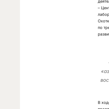
деяте
– Цен
лабор
Охотк
по тр
разви
«аэ
вос
В ход
предп