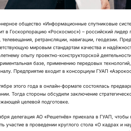
нерное общество «Информационные спутниковые систе
ит в Госкорпорацию «Роскосмос») – российский лидер 
, телевещания, ретрансляции, навигации, геодезии. Пр
етствующую мировым стандартам качества и надёжност
летнему опыту проектно-конструкторской деятельност
риментальная базе, применению передовых технологи
налу. Предприятие входит в консорциум ГУАП «Аэроко
тябре этого года в онлайн-формате состоялась предвар
нии. Тогда стороны обсудили заключение стратегическо
жающей целевой подготовке.
ября делегация АО «Решетнёв» приехала в ГУАП, чтобы 
ть участие в проведении круглого стола «О кадрах и на