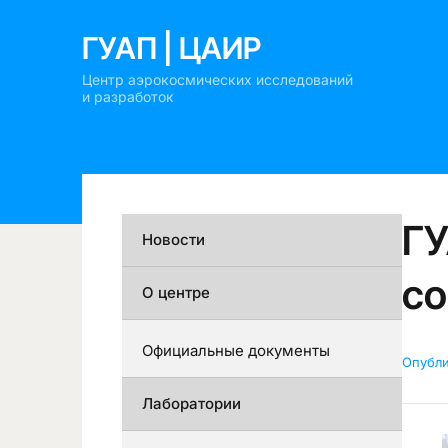
ГУАП | ЦАИР
Центр аэрокосмических исследований
и разработок
ГУ
Новости
со
О центре
Официальные документы
Опубл
Лаборатории