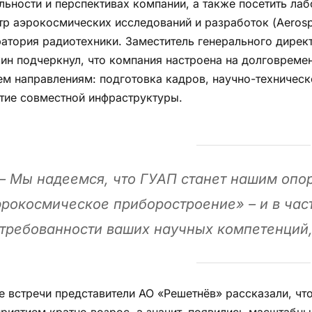
льности и перспективах компании, а также посетить лаб
тр аэрокосмических исследований и разработок (Aerosp
атория радиотехники. Заместитель генерального дирек
ин подчеркнул, что компания настроена на долговреме
ем направлениям: подготовка кадров, научно-техничес
тие совместной инфраструктуры.
– Мы надеемся, что ГУАП станет нашим оп
рокосмическое приборостроение» – и в част
требованности ваших научных компетенций
е встречи представители АО «Решетнёв» рассказали, чт
риятием кратно возрос, а значит, появились масштабны